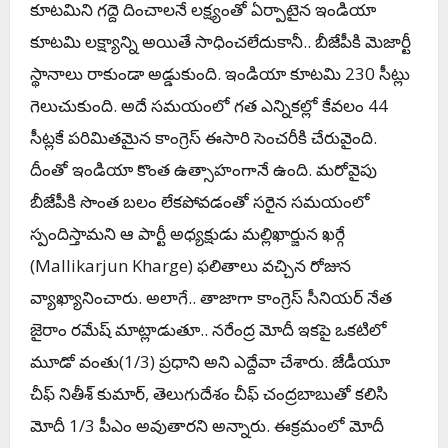
కూటమిని గద్దె దించాలనే లక్ష్యంతో ఏర్పాటైన ఇండియా
కూటమి ల‌క్ష్యాన్ని అయితే సాధించ‌లేదుకానీ.. బీజేపీకి మెజార్టీ
స్థానాలు రాకుండా అడ్డుకుంది. ఇండియా కూటమి 230 సీట్లు
గెలుచుకుంది. అదే సమయంలో గత ఎన్నికల్లో కేవలం 44
సీట్లకే పరిమితమైన కాంగ్రెస్‌ ఈసారి సెంచరీకి చేరువైంది.
దీంతో ఇండియా కొంత ఉత్సాహంగానే ఉంది. మ‌రోవైపు
బీజేపీకి సొంత బ‌లం లేక‌పోవ‌డంతో స‌రైన స‌మ‌యంలో
స్పందిస్తామ‌ని ఆ పార్టీ అధ్య‌క్షుడు మ‌ల్లిఖార్జున ఖ‌ర్గే
(Mallikarjun Kharge) ఫ‌లితాలు వ‌చ్చిన రోజున
వ్యాఖ్యానించారు. అలాగే.. తాజాగా కాంగ్రెస్ సీనియ‌ర్ నేత
జైరాం ర‌మేష్ మాట్లాడుతూ.. న‌రేంద్ర మోదీ ఇక‌పై ఒక‌టిలో
మూడో వంతు(1/3) ప్ర‌ధాని అని ఎద్దేవా చేశారు. జేడీయూ
చీఫ్ నితీశ్ కుమార్‌, తెలుగుదేశం చీఫ్ చంద్ర‌బాబుతో క‌లిసి
మోదీ 1/3 పీఎం అవుతార‌ని అన్నారు. ఈక్ర‌మంలో మోదీ