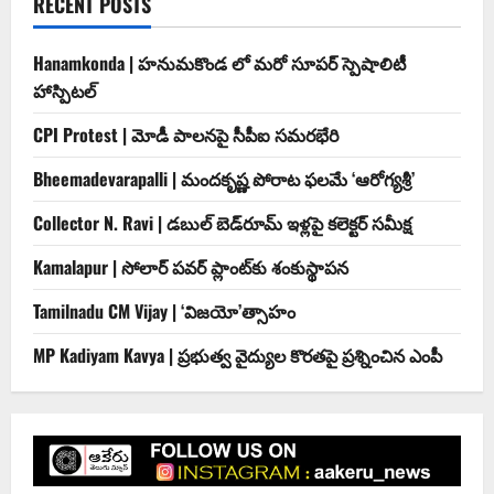
RECENT POSTS
Hanamkonda | హనుమకొండ లో మరో సూపర్ స్పెషాలిటీ
హాస్పిటల్
CPI Protest | మోడీ పాలనపై సీపీఐ సమరభేరి
Bheemadevarapalli | మందకృష్ణ పోరాట ఫలమే ‘ఆరోగ్యశ్రీ’
Collector N. Ravi | డబుల్ బెడ్‌రూమ్ ఇళ్లపై కలెక్టర్ సమీక్ష
Kamalapur | సోలార్ పవర్ ప్లాంట్‌కు శంకుస్థాపన
Tamilnadu CM Vijay | ‘విజయో’త్సాహం
MP Kadiyam Kavya | ప్రభుత్వ వైద్యుల కొరతపై ప్రశ్నించిన ఎంపీ