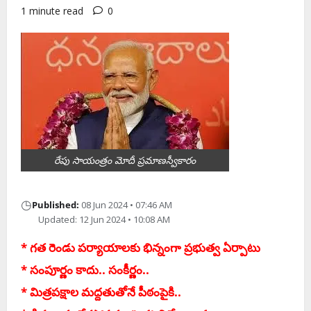
1 minute read
0
రేపు సాయంత్రం మోదీ ప్ర‌మాణ‌స్వీకారం
◷
Published:
08 Jun 2024 • 07:46 AM
Updated: 12 Jun 2024 • 10:08 AM
* గ‌త రెండు ప‌ర్యాయాల‌కు భిన్నంగా ప్ర‌భుత్వ ఏర్పాటు
* సంపూర్ణం కాదు.. సంకీర్ణం..
* మిత్ర‌ప‌క్షాల మ‌ద్దతుతోనే పీఠంపైకి..