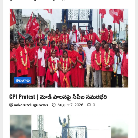
తెలంగాణ
CPI Protest | మోడీ పాలనపై సీపీఐ సమరభేరి
aakerutelugunews
August 7, 2026
0