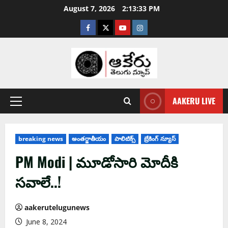
August 7, 2026
2:13:35 PM
AAKERU LIVE
breaking news
అంతర్జాతీయం
పాలిటిక్స్
బ్రేకింగ్ న్యూస్
PM Modi | మూడోసారి మోదీకి
స‌వాలే..!
aakerutelugunews
June 8, 2024