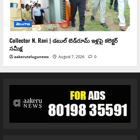
తెలంగాణ
Collector N. Ravi | డబుల్ బెడ్‌రూమ్ ఇళ్లపై కలెక్టర్
సమీక్ష
aakerutelugunews
August 7, 2026
0