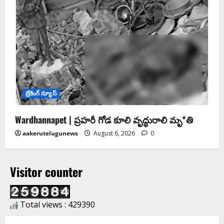
బ్రేకింగ్ న్యూస్
Wardhannapet | ప్రహరీ గోడ కూలి వృద్ధురాలి మృ*తి
aakerutelugunews
August 6, 2026
0
Visitor counter
Total views : 429390