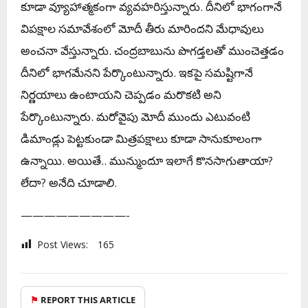
కూడా వ్యూహాత్మ‌కంగా వ్య‌వ‌హ‌రిస్తున్నారు. దీనిలో భాగంగానే
విప‌క్షాల స‌మావేశంలో మోదీ తీరు మారింద‌ని మేధావులు
అంచ‌నా వేస్తున్నారు. చంద్ర‌బాబును పొగడ్త‌ల‌తో ముంచెత్త‌డం
దీనిలో భాగ‌మేన‌ని పేర్కొంటున్నారు. ఇకపై సమష్టిగానే
నిర్ణయాలు ఉంటాయని చెప్పడం మరొకటి అని
పేర్కొంటున్నారు. మ‌రోవైపు మోదీ ముందు ఎటువంటి
డిమాండ్లు పెట్ట‌కుండా మిత్ర‌ప‌క్షాలు కూడా సానుకూలంగా
ఉన్నాయి. అయితే.. మున్ముందూ ఇలాగే కొన‌సాగుతాయా?
లేదా? అనేది చూడాలి.
—————————-
Post Views:
165
⚑
REPORT THIS ARTICLE