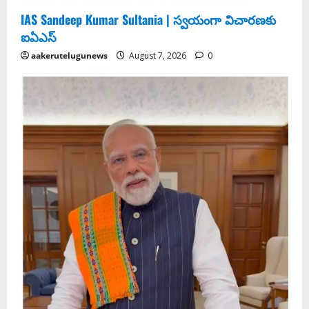
IAS Sandeep Kumar Sultania | స్వ‌యంగా విచార‌ణ‌కు
ఐఏఎస్‌
aakerutelugunews
August 7, 2026
0