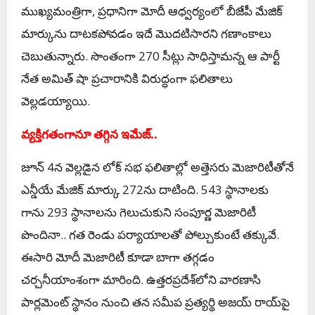
ముఖ్యమంత్రిగా, ప్రధానిగా మోదీ ఆధ్వ‌ర్యంలో బీజేపీ మేజిక్‌
మార్కును దాటకపోవడం ఇదే మొదటిసార‌ని గ‌ణాంకాలు
చెబుతున్నారు. సొంతంగా 270 సీట్లు సాధిస్తామ‌న్న ఆ పార్టీ
నేత అమిత్ షా ప్ర‌చారానికి విరుద్ధంగా ఫ‌లితాలు
వెల్ల‌డ‌య్యాయి.
వ్య‌క్తిగ‌తంగానూ త‌గ్గిన ఇమేజ్‌..
జూన్ 4న వెల్ల‌డైన లోక్ స‌భ ఫ‌లితాల్లో అత్తెసరు మెజారిటీతోనే
ఎన్డీయే మేజిక్‌ మార్కు 272ను దాటింది. 543 స్థానాలకు
గాను 293 స్థానాలను గెలుచుకుని సంపూర్ణ మెజారిటీ
పొందినా.. గ‌త రెండు ప‌ర్యాయాల‌తో పోల్చుకుంటే త‌క్కువే.
ఈసారి మోదీ మెజారిటీ కూడా బాగా త‌గ్గ‌డం
చ‌ర్చ‌నీయాంశంగా మారింది. ఉత్తరప్రదేశ్‌లోని వారణాసి
పార్లమెంట్‌ స్థానం నుంచి తన సమీప ప్రత్యర్థి అజయ్‌ రాయ్‌పై