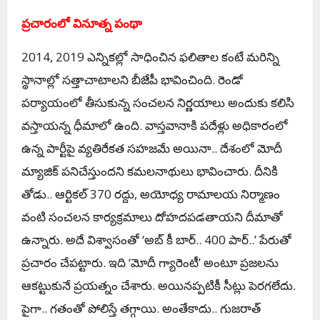
ప్ర‌చారంలో వినూత్న పంథా
2014, 2019 ఎన్నిక‌ల్లో సాధించిన ఫ‌లితాల కంటే మ‌రిన్ని
స్థానాల్లో స‌త్తాచాటాల‌ని బీజేపీ భావించింది. రెండో
ప‌ర్యాయంలో తీసుకున్న సంచ‌ల‌న నిర్ణ‌యాలు అందుకు క‌లిసి
వ‌స్తాయ‌న్న ధీమాలో ఉంది. వాస్త‌వానాకి ప‌దేళ్లు అధికారంలో
ఉన్న పార్టీపై వ్య‌తిరేక‌త స‌హ‌జ‌మే అయినా.. దేశంలో మోదీ
మ్యాజిక్ ప‌నిచేస్తుంద‌ని క‌మ‌ల‌నాథులు భావించారు. దీనికి
తోడు.. ఆర్టిక‌ల్ 370 ర‌ద్దు, అయోధ్య రామాల‌య నిర్మాణం
వంటి సంచ‌ల‌న కార్య‌క్ర‌మాలు దోహ‌ద‌ప‌డ‌తాయ‌ని దీమాతో
ఉన్నారు. అదే విశ్వాసంతో ‘అబ్ కీ బార్‌.. 400 పార్..’ పేరుతో
ప్ర‌చారం చేప‌ట్టారు. ఇది ‘మోదీ గ్యారెంటీ’ అంటూ ప్ర‌జ‌ల‌ను
ఆక‌ట్టుకునే ప్ర‌య‌త్నం చేశారు. అయిన‌ప్ప‌టికీ సీట్లు పెరగలేదు.
పైగా.. గతంతో పోలిస్తే తగ్గాయి. అంతేకాదు.. గుజరాత్‌