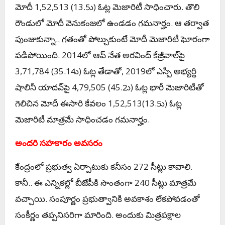
మోదీ 1,52,513 (13.5ు) ఓట్ల మెజారిటీ సాధించారు. తొలి
రౌండులో మోదీ వెనుకంజలో ఉండ‌డం గ‌మ‌నార్హం. ఆ త‌ర్వాత
పుంజుకున్నా.. గ‌తంతో పోల్చుకుంటే మోదీ మెజారిటీ ఘోరంగా
పడిపోయింది. 2014లో ఆప్‌ నేత అరవింద్‌ కేజ్రీవాల్‌పై
3,71,784 (35.14ు) ఓట్ల తేడాతో, 2019లో ఎస్పీ అభ్యర్థి
షాలినీ యాదవ్‌పై 4,79,505 (45.2ు) ఓట్ల భారీ మెజారిటీతో
గెలిచిన మోదీ ఈసారి కేవలం 1,52,513(13.5ు) ఓట్ల
మెజారిటీ మాత్రమే సాధించడం గమనార్హం.
అంద‌రి స‌హ‌కారం అవ‌స‌రం
కేంద్రంలో ప్ర‌భుత్వ ఏర్పాటుకు క‌నీసం 272 సీట్లు కావాలి.
కానీ.. ఈ ఎన్నిక‌ల్లో బీజేపీకి సొంతంగా 240 సీట్లు మాత్ర‌మే
వచ్చాయి. సంపూర్ణం ప్ర‌భుత్వానికి అవ‌కాశం లేక‌పోవ‌డంతో
సంకీర్ణం త‌ప్ప‌నిస‌రిగా మారింది. అందుకు మిత్ర‌ప‌క్షాల