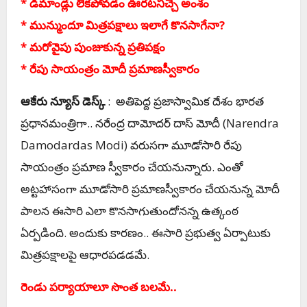
* డిమాండ్లు లేక‌పోవ‌డం ఊర‌ట‌నిచ్చే అంశం
* మున్ముందూ మిత్ర‌ప‌క్షాలు ఇలాగే కొన‌సాగేనా?
* మ‌రోవైపు పుంజుకున్న ప్ర‌తిప‌క్షం
* రేపు సాయంత్రం మోదీ ప్ర‌మాణ‌స్వీకారం
ఆకేరు న్యూస్ డెస్క్
: అతిపెద్ద‌ ప్ర‌జాస్వామిక దేశం భారత
ప్ర‌ధాన‌మంత్రిగా.. నరేంద్ర దామోదర్ దాస్ మోదీ (Narendra
Damodardas Modi) వ‌రుస‌గా మూడోసారి రేపు
సాయంత్రం ప్ర‌మాణ స్వీకారం చేయ‌నున్నారు. ఎంతో
అట్ట‌హాసంగా మూడోసారి ప్ర‌మాణ‌స్వీకారం చేయ‌నున్న మోదీ
పాల‌న ఈసారి ఎలా కొన‌సాగుతుందోన‌న్న ఉత్కంఠ
ఏర్ప‌డింది. అందుకు కార‌ణం.. ఈసారి ప్ర‌భుత్వ ఏర్పాటుకు
మిత్ర‌ప‌క్షాల‌పై ఆధార‌ప‌డ‌డ‌మే.
రెండు ప‌ర్యాయాలూ సొంత బ‌ల‌మే..