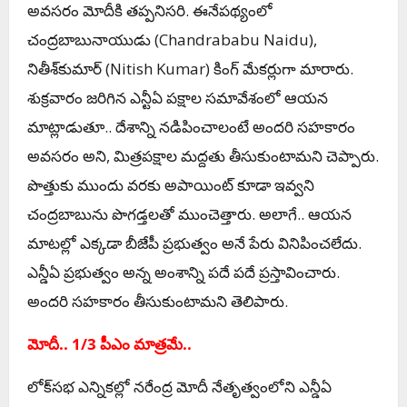
అవ‌స‌రం మోదీకి త‌ప్ప‌నిస‌రి. ఈనేప‌థ్యంలో
చంద్ర‌బాబునాయుడు (Chandrababu Naidu),
నితీశ్‌కుమార్ (Nitish Kumar) కింగ్ మేక‌ర్లుగా మారారు.
శుక్ర‌వారం జ‌రిగిన ఎన్టీఏ ప‌క్షాల స‌మావేశంలో ఆయ‌న
మాట్లాడుతూ.. దేశాన్ని న‌డిపించాలంటే అంద‌రి స‌హ‌కారం
అవ‌స‌రం అని, మిత్ర‌ప‌క్షాల మ‌ద్ద‌తు తీసుకుంటామ‌ని చెప్పారు.
పొత్తుకు ముందు వ‌ర‌కు అపాయింట్ కూడా ఇవ్వ‌ని
చంద్ర‌బాబును పొగ‌డ్త‌ల‌తో ముంచెత్తారు. అలాగే.. ఆయ‌న
మాట‌ల్లో ఎక్క‌డా బీజేపీ ప్ర‌భుత్వం అనే పేరు వినిపించ‌లేదు.
ఎన్డీఏ ప్ర‌భుత్వం అన్న అంశాన్ని ప‌దే ప‌దే ప్ర‌స్తావించారు.
అంద‌రి స‌హ‌కారం తీసుకుంటామ‌ని తెలిపారు.
మోదీ.. 1/3 పీఎం మాత్ర‌మే..
లోక్‌సభ ఎన్నికల్లో నరేంద్ర మోదీ నేతృత్వంలోని ఎన్డీఏ