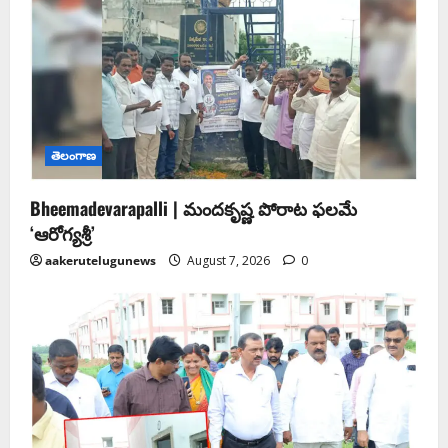
తెలంగాణ
Bheemadevarapalli | మందకృష్ణ పోరాట ఫలమే
‘ఆరోగ్యశ్రీ’
aakerutelugunews
August 7, 2026
0