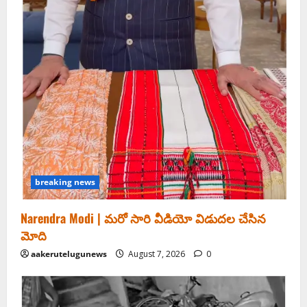
breaking news
Narendra Modi | మ‌రో సారి వీడియో విడుద‌ల చేసిన
మోది
aakerutelugunews
August 7, 2026
0