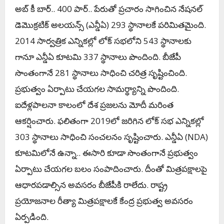
అబ్ కీ బార్‌.. 400 పార్.. పేరుతో ప్ర‌చారం సాగించిన నేష‌న‌ల్
డెమొక్ర‌టిక్ అల‌య‌న్స్ (ఎన్డీఏ) 293 స్థానాల‌కే ప‌రిమిత‌మైంది.
2014 సార్వత్రిక ఎన్నికల్లో లోక్ సభలోని 543 స్థానాలకు
గానూ ఎన్డీఏ కూట‌మి 337 స్థానాలు పొందింది. బీజేపీ
సొంతంగానే 281 స్థానాలు సాధించి చ‌రిత్ర సృష్టించింది.
ప్ర‌భుత్వం ఏర్పాటు చేయ‌గ‌ల సామ‌ర్థ్యాన్ని పొందింది.
ఐదేళ్ల‌పాల‌నా కాలంలో దేశ ప్ర‌జ‌ల‌ను మోదీ మ‌రింత
ఆక‌ర్షించారు. ఫ‌లితంగా 2019లో జ‌రిగిన‌ లోక్ సభ ఎన్నికల్లో
303 స్థానాలు సాధించి సంచ‌ల‌నం సృష్టించారు. ఎన్డీఏ (NDA)
కూట‌మిలోనే ఉన్నా.. ఈసారి కూడా సొంతంగానే ప్ర‌భుత్వం
ఏర్పాటు చేయ‌గ‌ల బ‌లం సంపాదించారు. దీంతో మిత్ర‌ప‌క్షాలపై
ఆధార‌ప‌డాల్సిన అవ‌స‌రం బీజేపీకి రాలేదు. రాష్ట్ర
ప్ర‌యోజ‌నాల రీత్యా మిత్ర‌ప‌క్షాల‌కే కేంద్ర ప్ర‌భుత్వ అవ‌స‌రం
ఏర్ప‌డింది.