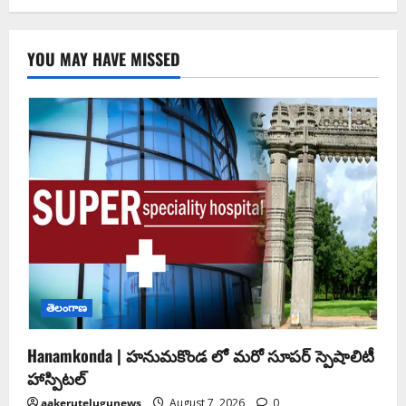
YOU MAY HAVE MISSED
తెలంగాణ
Hanamkonda | హనుమకొండ లో మరో సూపర్ స్పెషాలిటీ
హాస్పిటల్
aakerutelugunews
August 7, 2026
0