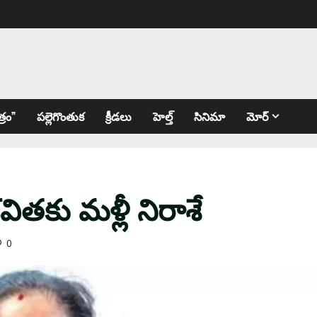
్రం”
పల్లెగొంతుక
క్రీడలు
హెల్త్
సినిమా
మోర్
ిత‌కు మ‌ళ్లీ నిరాశే
0