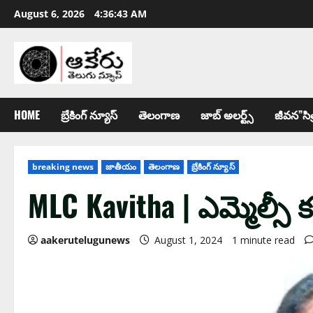
August 6, 2026
4:36:44 AM
HOME
బ్రేకింగ్ న్యూస్
తెలంగాణ
జాబ్ అల‌ర్ట్స్
జీవన”సిత
breaking news
జాతీయం
తెలంగాణ
బ్రేకింగ్ న్యూస్
MLC Kavitha | ఎమ్మెల్సీ క‌వ
aakerutelugunews
August 1, 2024
1 minute read