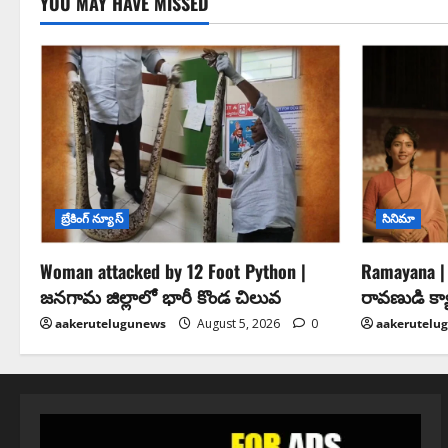
YOU MAY HAVE MISSED
బ్రేకింగ్ న్యూస్
సినిమా
Woman attacked by 12 Foot Python |
Ramayana | 
జనగామ జిల్లాలో భారీ కొండ చిలువ
రావణుడి క్యారె
aakerutelugunews
August 5, 2026
0
aakerutelu