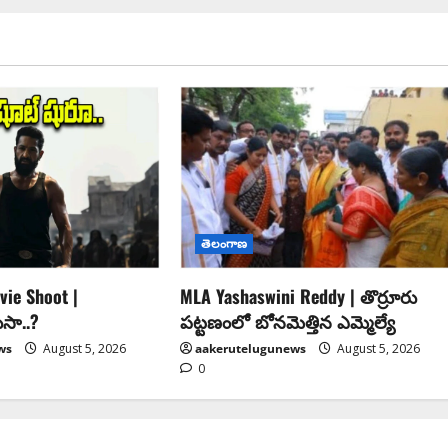
తెలంగాణ
ie Shoot |
MLA Yashaswini Reddy | తొర్రూరు
ుసా..?
పట్టణంలో బోనమెత్తిన ఎమ్మెల్యే
ws
August 5, 2026
aakerutelugunews
August 5, 2026
0