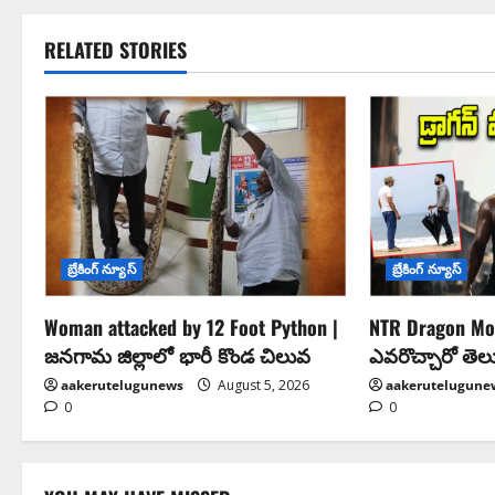
RELATED STORIES
బ్రేకింగ్ న్యూస్
బ్రేకింగ్ న్యూస్
Woman attacked by 12 Foot Python |
NTR Dragon Mov
జనగామ జిల్లాలో భారీ కొండ చిలువ
ఎవరొచ్చారో తెల
aakerutelugunews
August 5, 2026
aakerutelugune
0
0