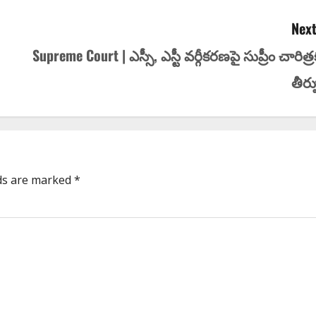
Next
Supreme Court | ఎస్సీ, ఎస్టీ వ‌ర్గీక‌ర‌ణ‌పై సుప్రీం చారిత్ర
తీర్ప
lds are marked
*