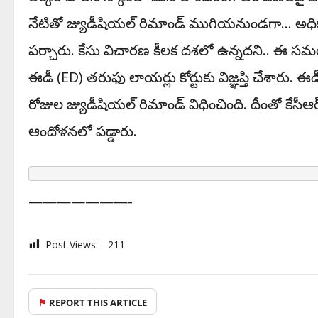
నేటితో జ్యుడీషియల్ రిమాండ్‌ ముగియనుండగా… అధి
పర్చారు. కేసు విచారణ కీలక దశలో ఉన్నదని.. ఈ సమ
ఈడీ (ED) తరుఫు లాయర్లు కోర్టుకు విజ్ఞప్తి చేశార
రోజుల జ్యుడీషియల్ రిమాండ్ విధించింది. దీంతో కేసీఆ
ఆందోళ‌న‌లో ప‌డ్డారు.
———————-
Post Views:
211
⚑
REPORT THIS ARTICLE