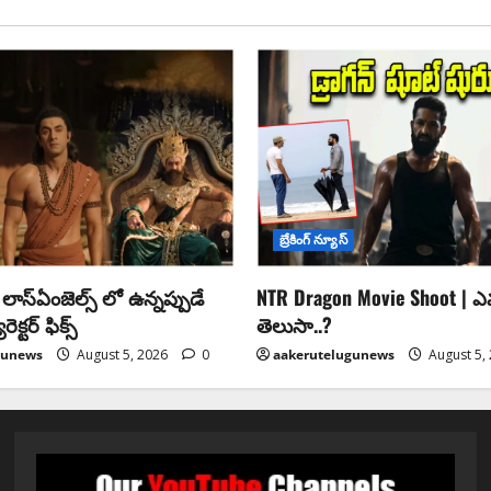
బ్రేకింగ్ న్యూస్
లాస్ఏంజెల్స్ లో ఉన్నప్పుడే
NTR Dragon Movie Shoot | ఎవ
క్టర్ ఫిక్స్
తెలుసా..?
gunews
August 5, 2026
0
aakerutelugunews
August 5,