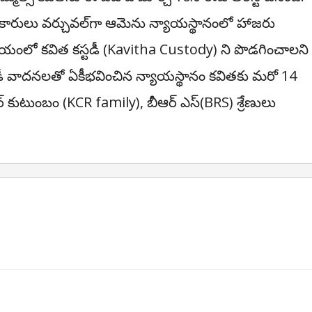
కారులు వర్చువల్‌గా ఆమెను న్యాయస్థానంలో హాజరు
యంలో కవిత కస్టడీ (
Kavitha Custody)
ని పొడగించాలని
ు. ఈడీ వాదనలతో ఏకీభవించిన న్యాయస్థానం కవితకు మరో 14
ర్ కుటుంబం (
KCR family)
, బీఆర్ ఎస్(BRS) శ్రేణులు