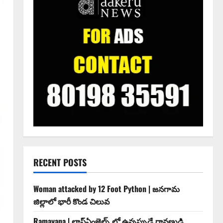
RECENT POSTS
Woman attacked by 12 Foot Python | జనగామ
జిల్లాలో భారీ కొండ చిలువ
Ramayana | లాస్ఏంజెల్స్ లో ఉన్నప్పుడే రావణుడి