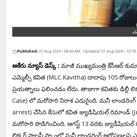
ఎమ
◷
Published:
01 Aug 2024 • 08:49 AM
Updated: 01 Aug 2024 • 10:18
ఆకేరు న్యూస్ డెస్క్ :
మాజీ ముఖ్య‌మంత్రి కేసీఆర్ కుమార్
ఎమ్మెల్సీ క‌విత (
MLC Kavitha)
దాదాపు 105 రోజులుగా
ప్ర‌య‌త్నాలు ఫ‌లించ‌డం లేదు. తాజాగా క‌విత‌కు ఢిల్లీ లి
Case)
లో మరోసారి నిరాశ ఎదురైంది. మనీ లాండరింగ్
arrest)
చేసిన కేసులో కవిత జ్యుడిషియల్ రిమాండ్‌ (J
మరోసారి పొడిగించింది. ఆగస్ట్ 13 వరకు జ్యుడీషియల్ రిమ
లిక్కర్ పాలసీ స్కాంలో మనీ లాండరింగ్ ఆరోపణలపై ఎమ్