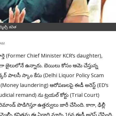
్మెల్సీ క‌విత
 AM
తె (
Former Chief Minister KCR’s daughter)
,
 జైలులోనే ఉన్నారు. బెయిలు కోసం ఆమె చేస్తున్న
క్కర్ పాలసీ స్కాం కేసు (
Delhi Liquor Policy Scam
(Money laundering)
ఆరోపణలపై ఈడీ అరెస్ట్ (
ED’s
udicial remand)
ను ట్రయల్ కోర్టు (T
rial Court)
ాండ్ పొడిగిస్తూ ఉత్తర్వులు జారీ చేసింది. కాగా, ఢిల్లీ
మెల్సీ కవితను ఈ ఏడాది మార్చి 16న ఈడీ అరెస్ట్ చేసింది.