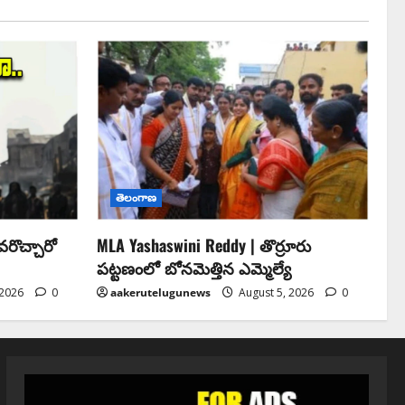
తెలంగాణ
రొచ్చారో
MLA Yashaswini Reddy | తొర్రూరు
పట్టణంలో బోనమెత్తిన ఎమ్మెల్యే
 2026
0
aakerutelugunews
August 5, 2026
0