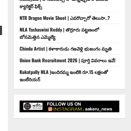
క్యారెక్టర్ ఫిక్స్
NTR Dragon Movie Shoot | ఎవరొచ్చారో తెలుసా..?
MLA Yashaswini Reddy | తొర్రూరు పట్టణంలో
బోనమెత్తిన ఎమ్మెల్యే
Chindu Artist | కళాకారుడు గజవెళ్లి భుజంగం మృతి
Union Bank Recruitment 2026 | పూర్తి వివరాలు ఇవే!
Kukatpally MLA |ఇందిర‌మ్మ ఇంటికి రూ.15 ల‌క్ష‌ల‌తో
ఇంటీరియ‌ర్‌