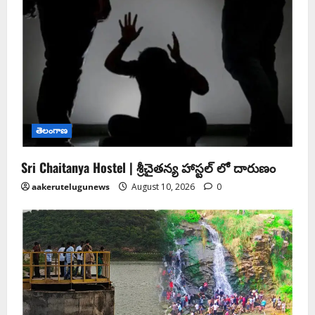
తెలంగాణ
Sri Chaitanya Hostel | శ్రీ‌చైత‌న్య హాస్ట‌ల్ లో దారుణం
aakerutelugunews
August 10, 2026
0