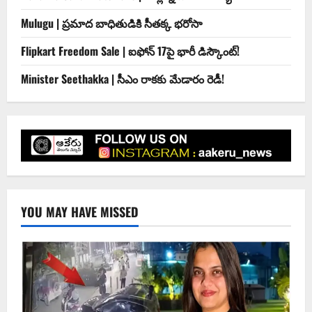
Mulugu | ప్రమాద బాధితుడికి సీతక్క భరోసా
Flipkart Freedom Sale | ఐఫోన్ 17పై భారీ డిస్కౌంట్!
Minister Seethakka | సీఎం రాకకు మేడారం రెడీ!
YOU MAY HAVE MISSED