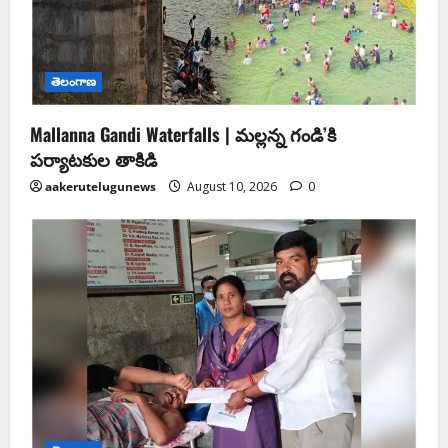
తెలంగాణ
Mallanna Gandi Waterfalls | మల్లన్న గండి’కి
పర్యాటకుల తాకిడి
aakerutelugunews
August 10, 2026
0