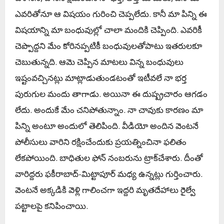
ఎవరితోనూ ఆ విషయం గురించి చెప్పలేదు. కానీ మా పిన్ని ఈ
విషయాన్ని మా బంధువుల్లో చాలా మందికి చెప్పింది. ఎవరికీ
చెప్పొద్దని మేం కోరినప్పటికీ బంధువులతోపాటు ఇతరులకూ
చెబుతున్నది. ఆమె చెప్పిన మాటలు విన్న బంధువులు
ఇష్టంవచ్చినట్లు మాట్లాడుతుండటంతో ఇటీవలే నా భర్త
పురుగుల మందు తాగాడు. అయినా ఈ దుష్ప్రచారం ఆగడం
లేదు. అందుకే మేం చనిపోతున్నాం. నా చావుకు కారణం మా
పిన్ని అంటూ అందులో తెలిపింది. వీడియో అందిన వెంట‌నే
పోలీసులు వారిని ర‌క్షించేందుకు ప్ర‌య‌త్నించినా ఫ‌లితం
లేక‌పోయింది. బాధితుల ఫోన్​ నంబరును ట్రాక్​చేశారు. దీంతో
వారిద్దరు ఫకీరాబాద్​-మిట్టాపూర్ మధ్య ఉన్నట్లు గుర్తించారు.
వెంటనే అక్కడికి వెళ్లి గాలించగా ఇద్దరి మృతదేహాలు రైల్వే
పట్టాలపై కనిపించాయి.