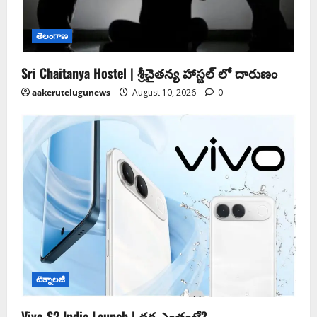
తెలంగాణ
Sri Chaitanya Hostel | శ్రీ‌చైత‌న్య హాస్ట‌ల్ లో దారుణం
aakerutelugunews
August 10, 2026
0
టెక్నాలజీ
Vivo S2 India Launch | ధర ఎంతంటే?