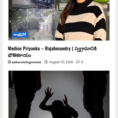
ఆంధ్ర‌ప్ర‌దేశ్
Medico Priyanka – Rajahmundry | స్వ‌గ్రామానికి
భౌతిక‌కాయం
aakerutelugunews
August 10, 2026
0