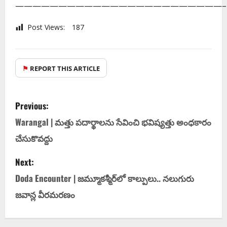
————————————————————————–
Post Views:
187
⚑
REPORT THIS ARTICLE
Previous:
Warangal | మత్తు పదార్థాలను సేవించి భవిష్యత్తు అంధకారం
చేసుకొవద్దు
Next:
Doda Encounter | జ‌మ్మూక‌శ్మీర్‌లో కాల్పులు.. న‌లుగురు
జ‌వాన్ల వీర‌మ‌ర‌ణం