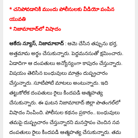
* చ‌నిపోవ‌డానికి ముందు పోలీసుల‌కు వీడియో పంపిన
యువ‌తి
* నిజామాబాద్‌లో విషాదం
ఆకేరు న్యూస్‌, నిజామాబాద్
: ఆమె చేసిన త‌ప్పును భ‌ర్త‌,
అత్త‌మామ అర్థం చేసుకున్నారు. పెద్ద‌మ‌న‌సుతో క్ష‌మించారు.
ఏడాదిగా ఆ దంప‌తులు అన్యోన్యంగా కాపురం చేస్తున్నారు.
విష‌యం తెలిసిన బంధువులు మాత్రం దుష్ప్ర‌చారం
చేస్తున్నారు. సూటిపోటి మాట‌లు అంటున్నారు. ఇది
త‌ట్టుకోలేక దంప‌తులు రైలు కింద‌ప‌డి ఆత్మ‌హత్య
చేసుకున్నారు. ఈ ఘ‌ట‌న నిజామాబాద్‌ జిల్లా పొతంగల్‌లో
విషాదం నింపింది. పోలీసుల క‌థ‌నం ప్ర‌కారం.. బంధువులు
తమపై దుష్ప్రచారం చేస్తున్నారని మనస్తాపం చెందిన నవ
దంపతులు రైలు కిందపడి ఆత్మహత్య చేసుకున్నారు. తమ