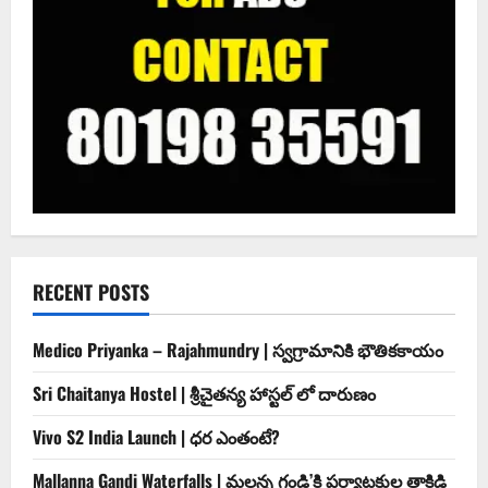
RECENT POSTS
Medico Priyanka – Rajahmundry | స్వ‌గ్రామానికి భౌతిక‌కాయం
Sri Chaitanya Hostel | శ్రీ‌చైత‌న్య హాస్ట‌ల్ లో దారుణం
Vivo S2 India Launch | ధర ఎంతంటే?
Mallanna Gandi Waterfalls | మల్లన్న గండి’కి పర్యాటకుల తాకిడి