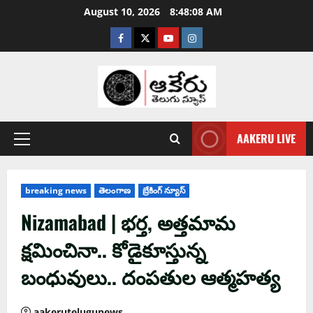
August 10, 2026
8:48:09 AM
AAKERU LIVE
breaking news
తెలంగాణ
బ్రేకింగ్ న్యూస్
Nizamabad | భ‌ర్త‌, అత్త‌మామ
క్ష‌మించినా.. కోడైకూస్తున్న‌
బంధువులు.. దంపతుల ఆత్మహత్య
aakerutelugunews