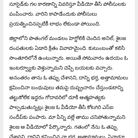
సూసైడ్‌కు గల కారణాన్ని వివరిస్తూ వీడియో తీసి పోలీసులకు
పంపించారు. వారిని కాపాడేందుకు పోలీసులు
ప్రయత్నించినప్పటికీ లాభం లేకుండా పోయింది.
జిల్లాలోని పొతంగల్​ మండలం హెగ్డోలికి చెందిన అనిల్​, శైలజ
దంపతులకు ఏడాది క్రితం వివాహమైంది. కుటుంబంతో కలిసి
సొంతూరిలోనే ఉంటున్నారు. అయితే సోమవారం ఉదయం ఓ
ఇంటర్వ్యూకు వెళ్తున్నామని చెప్పి బయటకు వచ్చారు.
అనంతరం తాను ఓ తప్పు చేశానని, దాన్ని భర్త, అత్తామామలు
క్షమించినా బంధువులు తమపై దుష్ప్రచారం చేస్తుండటాన్ని
తట్టుకోలేక ఇద్దరం గోదావరిలో దూకి ఆత్మహత్యకు
పాల్పడుతున్నట్లు శైలజ ఓ వీడియో తీసి కోటగిరి ఎస్‌ఐ
సందీప్‌కు పంపారు. మా పిన్ని వల్లే తాము చనిపోతున్నామని
శైలజ ఆ వీడియోలో పేర్కొన్నారు. గతంలో నేను ఓ తప్పు
చేశానని, దానిని క్షమించిన నా భర్త, అత్తామామలు, ఏనాడూ