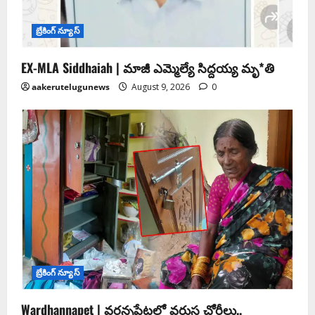
బ్రేకింగ్ న్యూస్
EX-MLA Siddhaiah | మాజీ ఎమ్మెల్యే సిద్దయ్య మృ*తి
aakerutelugunews
August 9, 2026
0
బ్రేకింగ్ న్యూస్
Wardhannapet | వర్ధన్నపేటలో వరుస చోరీలు..