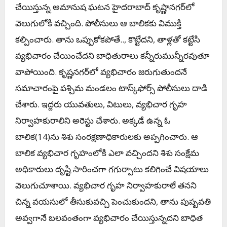
చేయిస్తున్న అమానుష ఘ‌ట‌న హైద‌రాబాద్ కృష్ణాన‌గ‌ర్‌లో
వెలుగులోకి వ‌చ్చింది. పోలీసులు ఆ బాలిక‌కు విముక్తి
క‌ల్పించారు. తాను ఒప్పుకోక‌పోతే.., కొట్టేద‌ని, తాళ్ల‌తో క‌ట్టేసి
వ్య‌భిచారం చేయించేద‌ని బాధితురాలు క‌న్నీరుమున్నీర‌వుతూ
వాపోయింది. కృష్ణనగర్‌లో వ్యభిచారం జరుగుతుందనే
సమాచారంపై పశ్చిమ మండలం టాస్క్‌ఫోర్స్‌ పోలీసులు దాడి
చేశారు. ఇద్దరు యువతులు, విటులు, వ్యభిచార గృహ
నిర్వాహకురాలిని అరెస్టు చేశారు. అక్కడే ఉన్న ఓ
బాలిక(14)ను శిశు సంరక్షణాధికారులకు అప్పగించారు. ఆ
బాలిక వ్యభిచార గృహంలోకి ఎలా వచ్చింద‌ని శిశు సంక్షేమ
అధికారులు దృష్టి సారించ‌గా గ‌గుర్పాటు క‌లిగించే విష‌యాలు
వెలుగుచూశాయి. వ్యభిచార గృహ నిర్వాహకురాలే తనని
చిన్న వయసులో తీసుకువచ్చి పెంచుకుందని, తాను పుష్పవతి
అవ్వగానే బలవంతంగా వ్యభిచారం చేయిస్తున్నదని బాధిత