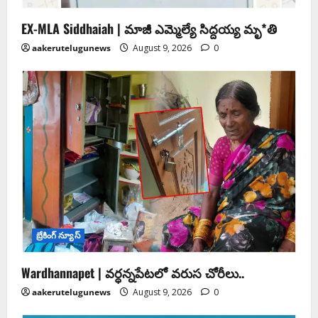
EX-MLA Siddhaiah | మాజీ ఎమ్మెల్యే సిద్దయ్య మృ*తి
aakerutelugunews
August 9, 2026
0
బ్రేకింగ్ న్యూస్
Wardhannapet | వర్ధన్నపేటలో వరుస చోరీలు..
aakerutelugunews
August 9, 2026
0