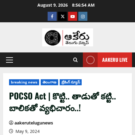
August 9, 2026
8:56:55 AM
AAKERU LIVE
breaking news
తెలంగాణ
బ్రేకింగ్ న్యూస్
POCSO Act | కొట్టి.. తాడుతో క‌ట్టి..
బాలిక‌తో వ్య‌భిచారం..!
aakerutelugunews
May 9, 2024