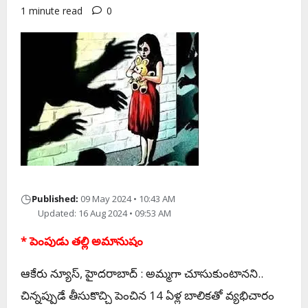
1 minute read
0
◷
Published:
09 May 2024 • 10:43 AM
Updated: 16 Aug 2024 • 09:53 AM
* పెంపుడు త‌ల్లి అమానుషం
ఆకేరు న్యూస్‌, హైద‌రాబాద్ : అమ్మ‌గా చూసుకుంటాన‌ని..
చిన్న‌ప్పుడే తీసుకొచ్చి పెంచిన 14 ఏళ్ల బాలిక‌తో వ్య‌భిచారం