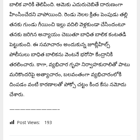
బాలిక వారికి తెలిపింది. ఆమెకు ఎదురుచెబితే దారుణంగా
హింసించేదని వాపోయింది. రెండు నెలల క్రితం పెంపుడు తల్లి
తనకు గుండు గీయించి ఇల్లు వదిలి వెళ్లకుండా చేసిందంటూ
తనకు జరిగిన అన్యాయం చెబుతూ బాధిత బాలిక కంటతడి
పెట్టుకుంది. ఈ సమాచారం అందుకున్న జూబ్లీహిల్స్‌
పోలీసులు బాధిత బాలికను వెంటనే భరోసా కేంద్రానికి
తరలించారు. కాగా, వ్యభిచార గృహ నిర్వాహకురాలితో పాటు
మరికొందరిపై అత్యాచారం, బలవంతంగా వ్యభిచారంలోకి
దింపడం వంటి కారణాలతో పోక్సో చట్టం కింద కేసు నమోదు
చేశారు.
—————————–
Post Views:
193