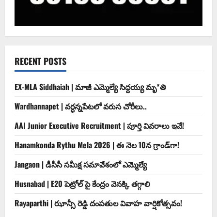
RECENT POSTS
EX-MLA Siddhaiah | మాజీ ఎమ్మెల్యే సిద్దయ్య మృ*తి
Wardhannapet | వర్ధన్నపేటలో వరుస చోరీలు..
AAI Junior Executive Recruitment | పూర్తి వివరాలు ఇవే!
Hanamkonda Rythu Mela 2026 | ఈ నెల 10న గ్రాండ్‌గా!
Jangaon | డీసీసీ సమీక్ష సమావేశంలో ఎమ్మెల్యే
Husnabad | E20 పెట్రోల్ పై కేంద్రం వెనక్కి తగ్గాలి
Rayaparthi | ఝాన్సీ రెడ్డి దంపతుల వివాహ వార్షికోత్సవం!