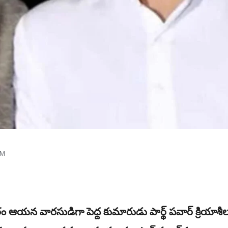
AM
 ఆయన వారసుడిగా పెద్ద కుమారుడు పార్థ్ పవార్ క్రియాశీ