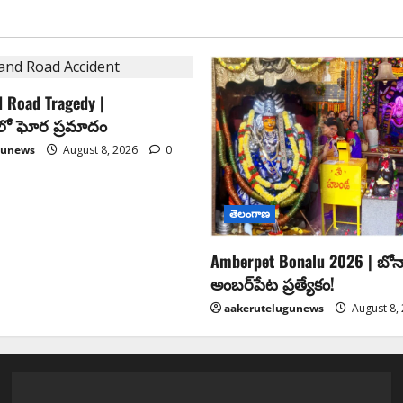
 Road Tragedy |
‌లో ఘోర ప్రమాదం
gunews
August 8, 2026
0
తెలంగాణ
Amberpet Bonalu 2026 | బోన
అంబర్‌పేట ప్రత్యేకం!
aakerutelugunews
August 8,