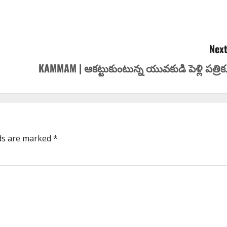
Next
KAMMAM | ఆక‌ట్టుకుంటున్న యువకుడి పెళ్లి ప‌త్రిక‌.
lds are marked
*