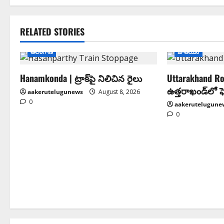
RELATED STORIES
తెలంగాణ
జాతీయం
Hanamkonda | ట్రాక్‌పై నిలిచిన రైలు
Uttarakhand Ro
ఉత్తరాఖండ్‌లో
aakerutelugunews
August 8, 2026
0
aakerutelugune
0