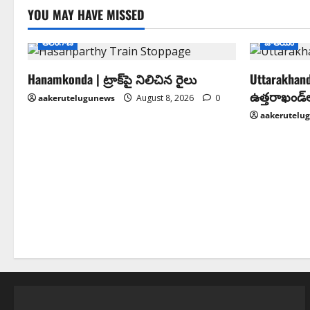
YOU MAY HAVE MISSED
తెలంగాణ
జాతీయం
Hanamkonda | ట్రాక్‌పై నిలిచిన రైలు
Uttarakhand
ఉత్తరాఖండ్
aakerutelugunews
August 8, 2026
0
aakerutelu