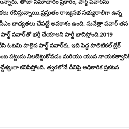
తున్నారు. తాజా సమాచారం ప్రకారం, పార్థ్ పవార్‌ను
లు రచిస్తున్నాయి.ప్రస్తుతం రాజ్యసభ సభ్యురాలిగా ఉన్న
టీ సీఎం బాధ్యతలు చేపట్టే అవకాశం ఉంది. సునేత్రా పవార్ తన
ార్థ్ పవార్‌తో భర్తీ చేయాలని పార్టీ భావిస్తోంది.2019
 ఓటమి పాలైన పార్థ్ పవార్‌కు, ఇది పెద్ద పొలిటికల్ బ్రేక్
 కుటుంబ పట్టును నిలబెట్టుకోవడం మరియు యువ నాయకత్వానిక
శ్యంగా కనిపిస్తోంది. త్వరలోనే దీనిపై అధికారిక ప్రకటన