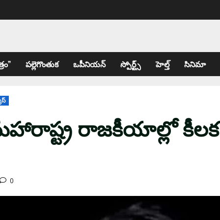
్రం”
పల్లెగొంతుక
ఒపీనియన్
స్పోర్ట్స్
హెల్త్
సినిమా
ూస్
మహారాష్ట్ర రాజకీయాల్లో కీలక
0