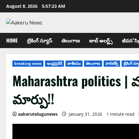
August 8, 2026
5:57:24 AM
HOME
బ్రేకింగ్ న్యూస్
తెలంగాణ
జాబ్ అల‌ర్ట్స్
జీవన”సిత
breaking news
ఆంధ్ర‌ప్ర‌దేశ్
జాతీయం
తెలంగాణ
పాలిటిక్స్
బ్రేకింగ్ న్య
Maharashtra politics | 
మార్పు!!
aakerutelugunews
January 31, 2026
1 minute read