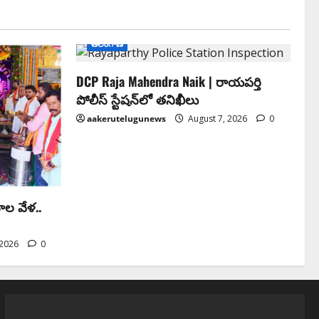
తెలంగాణ
DCP Raja Mahendra Naik | రాయపర్తి
పోలీస్ స్టేషన్‌లో తనిఖీలు
aakerutelugunews
August 7, 2026
0
ాల వేళ..
 2026
0