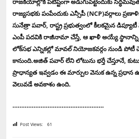
రాజకీయాల్లోకి పటిష్టంగా అడుగుపెట్టేందుకు సిద్ధమవు
రాజ్యసభకు పంపేందుకు ఎన్సీపీ (NCP)వర్గాలు ప్రణాళిక
సునేత్రా పవార్, రాష్ట్ర ప్రభుత్వంలో కీలకమైన డిప్యూ
ఎంపీ పదవికి రాజీనామా చేస్తే, ఆ ఖాళీ అయ్యే స్థానాన్ని ప
లోక్‌సభ ఎన్నికల్లో మావల్ నియోజకవర్గం నుండి పోటీ చేసి
కానుంది.అజిత్ పవార్ లేని లోటును భర్తీ చేస్తూనే,
ప్రాధాన్యత ఇవ్వడం ఈ మార్పుల వెనుక ఉన్న ప్రధాన ఉద్దే
వెలువడే అవకాశం ఉంది.
…………………………………………….
Post Views:
61