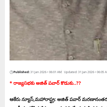
◷
Published:
31 Jan 2026 • 06:01 AM
Updated: 31 Jan 2026 • 06:05 
* రాజ్యసభకు అజిత్ పవార్ కొడుకు..??
ఆకేరు న్యూస్‌,మహారాష్ట్ర: అజిత్ పవార్ మరణానంతరం