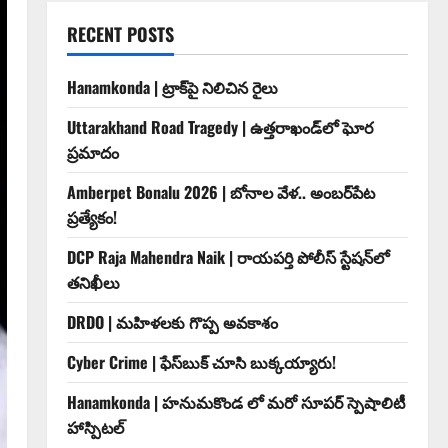
RECENT POSTS
Hanamkonda | ట్రాక్‌పై నిలిచిన రైలు
Uttarakhand Road Tragedy | ఉత్తరాఖండ్‌లో ఘోర
ప్రమాదం
Amberpet Bonalu 2026 | బోనాల వేళ.. అంబర్‌పేట
ప్రత్యేకం!
DCP Raja Mahendra Naik | రాయపర్తి పోలీస్ స్టేషన్‌లో
తనిఖీలు
DRDO | మహిళలకు గొప్ప అవకాశం
Cyber Crime | ఫేస్‌బుక్‌ చూసి బుక్కయ్యారు!
Hanamkonda | హనుమకొండ లో మరో సూపర్ స్పెషాలిటీ
హాస్పిటల్