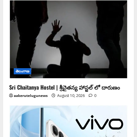
తెలంగాణ
Sri Chaitanya Hostel | శ్రీ‌చైత‌న్య హాస్ట‌ల్ లో దారుణం
aakerutelugunews
August 10, 2026
0