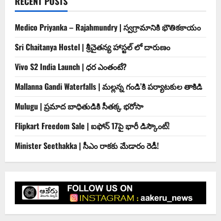
RECENT POSTS
Medico Priyanka – Rajahmundry | స్వ‌గ్రామానికి భౌతిక‌కాయం
Sri Chaitanya Hostel | శ్రీ‌చైత‌న్య హాస్ట‌ల్ లో దారుణం
Vivo S2 India Launch | ధర ఎంతంటే?
Mallanna Gandi Waterfalls | మల్లన్న గండి’కి పర్యాటకుల తాకిడి
Mulugu | ప్రమాద బాధితుడికి సీతక్క భరోసా
Flipkart Freedom Sale | ఐఫోన్ 17పై భారీ డిస్కౌంట్!
Minister Seethakka | సీఎం రాకకు మేడారం రెడీ!