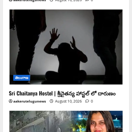
తెలంగాణ
Sri Chaitanya Hostel | శ్రీ‌చైత‌న్య హాస్ట‌ల్ లో దారుణం
aakerutelugunews
August 10, 2026
0