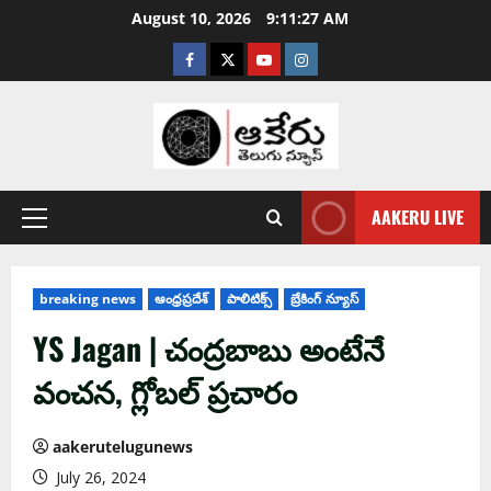
August 10, 2026
9:11:28 AM
AAKERU LIVE
breaking news
ఆంధ్ర‌ప్ర‌దేశ్
పాలిటిక్స్
బ్రేకింగ్ న్యూస్
YS Jagan | చంద్ర‌బాబు అంటేనే
వంచ‌న‌, గ్లోబ‌ల్ ప్ర‌చారం
aakerutelugunews
July 26, 2024