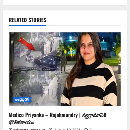
RELATED STORIES
ఆంధ్ర‌ప్ర‌దేశ్
Medico Priyanka – Rajahmundry | స్వ‌గ్రామానికి
భౌతిక‌కాయం
aakerutelugunews
August 10, 2026
0