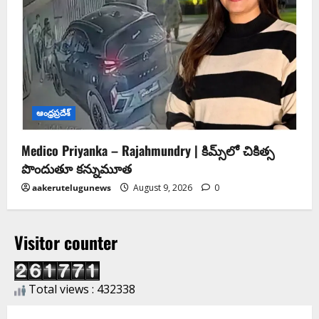
ఆంధ్ర‌ప్ర‌దేశ్
Medico Priyanka – Rajahmundry | కిమ్స్‌లో చికిత్స
పొందుతూ కన్నుమూత
aakerutelugunews
August 9, 2026
0
Visitor counter
Total views : 432338