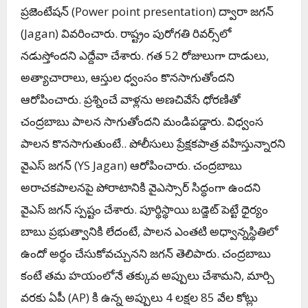
ప్రజెంటేషన్ (
Power point presentation)
ద్వారా జగన్
(Jagan) వివరించారు. రాష్ట్రం పురోగతి రివర్స్‌లో
నడుస్తోందని ఎద్దేవా చేశారు. గత 52 రోజులుగా దాడులు,
అత్యాచారాలు, ఆస్తుల ధ్వంసం కొనసాగుతోందని
ఆరోపించారు. ప్రశ్నించే వాళ్లను అణచివేసే ధోరణితో
చంద్రబాబు పాలన సాగుతోందని మండిపడ్డారు. విధ్వంస
పాలన కొనసాగుతుంటే.. పోలీసులు ప్రేక్షకపాత్ర వహిస్తున్నారని
వైఎస్ జగన్ (YS Jagan) ఆరోపించారు. చంద్రబాబు
అరాచకపాలనపై పోరాటానికి వైఎస్సార్‌ సిద్ధంగా ఉందని
వైఎస్‌ జగన్‌ స్పష్టం చేశారు. పూర్థిస్థాయి బడ్జెట్‌ పెట్టే ధైర్యం
బాబు ప్రభుత్వానికి లేదంటే, పాలన ఎంతటి అధ్వాన్నస్థితిలో
ఉందో అర్థం చేసుకోవ‌చ్చున‌ని జగన్ తెలిపారు. చంద్రబాబు
కంటే తమ హయంలోనే తక్కువ అప్పులు చేశామని, మార్చి
వరకు ఏపీ (AP) కి ఉన్న అప్పులు 4 లక్షల 85 వేల కోట్లు