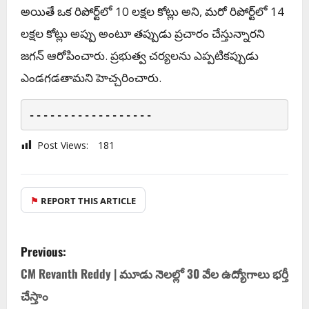
అయితే ఒక రిపోర్ట్‌లో 10 లక్షల కోట్లు అని, మరో రిపోర్ట్‌లో 14
లక్షల కోట్లు అప్పు అంటూ తప్పుడు ప్రచారం చేస్తున్నారని
జ‌గ‌న్ ఆరోపించారు. ప్ర‌భుత్వ చ‌ర్య‌ల‌ను ఎప్ప‌టిక‌ప్పుడు
ఎండ‌గ‌డ‌తామ‌ని హెచ్చ‌రించారు.
------------------
Post Views:
181
⚑
REPORT THIS ARTICLE
Previous:
CM Revanth Reddy | మూడు నెల‌ల్లో 30 వేల ఉద్యోగాలు భ‌ర్తీ
చేస్తాం