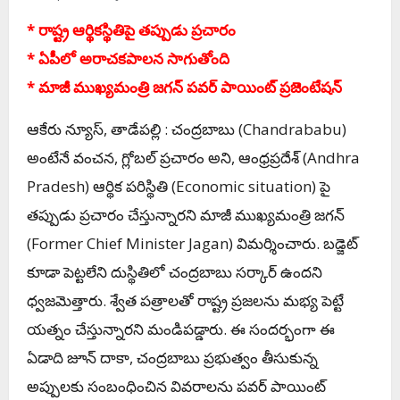
* రాష్ట్ర ఆర్థికస్థితిపై త‌ప్పుడు ప్ర‌చారం
* ఏపీలో అరాచ‌క‌పాల‌న సాగుతోంది
* మాజీ ముఖ్య‌మంత్రి జ‌గ‌న్ ప‌వ‌ర్ పాయింట్ ప్ర‌జెంటేష‌న్‌
ఆకేరు న్యూస్‌, తాడేప‌ల్లి : చంద్ర‌బాబు (Chandrababu)
అంటేనే వంచ‌న‌, గ్లోబ‌ల్ ప్ర‌చారం అని, ఆంధ్ర‌ప్ర‌దేశ్
(Andhra
Pradesh)
ఆర్థిక ప‌రిస్థితి (
Economic situation)
పై
త‌ప్పుడు ప్ర‌చారం చేస్తున్నార‌ని మాజీ ముఖ్య‌మంత్రి జ‌గ‌న్
(
Former Chief Minister Jagan)
విమ‌ర్శించారు. బడ్జెట్‌
కూడా పెట్టలేని దుస్థితిలో చంద్రబాబు సర్కార్ ఉందని
ధ్వజమెత్తారు. శ్వేత పత్రాలతో రాష్ట్ర ప్రజలను మభ్య పెట్టే
యత్నం చేస్తున్నారని మండిపడ్డారు. ఈ సందర్భంగా ఈ
ఏడాది జూన్‌ దాకా, చంద్రబాబు ప్రభుత్వం తీసుకున్న
అప్పులకు సంబంధించిన వివ‌రాల‌ను పవర్ పాయింట్