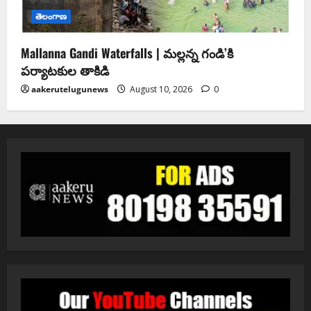
తెలంగాణ
Mallanna Gandi Waterfalls | మల్లన్న గండి’కి
పర్యాటకుల తాకిడి
aakerutelugunews
August 10, 2026
0