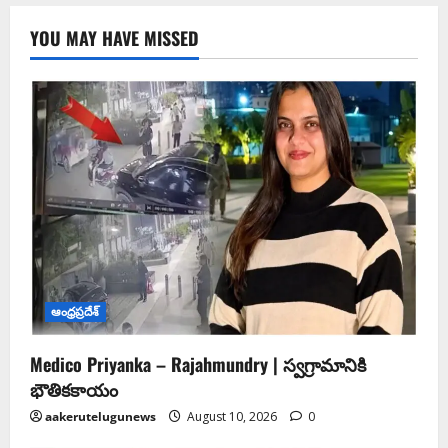
YOU MAY HAVE MISSED
ఆంధ్ర‌ప్ర‌దేశ్
Medico Priyanka – Rajahmundry | స్వ‌గ్రామానికి
భౌతిక‌కాయం
aakerutelugunews
August 10, 2026
0