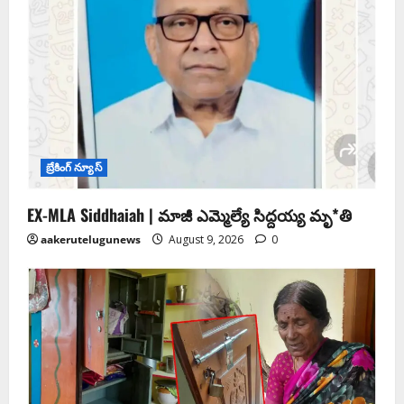
బ్రేకింగ్ న్యూస్
EX-MLA Siddhaiah | మాజీ ఎమ్మెల్యే సిద్దయ్య మృ*తి
aakerutelugunews
August 9, 2026
0