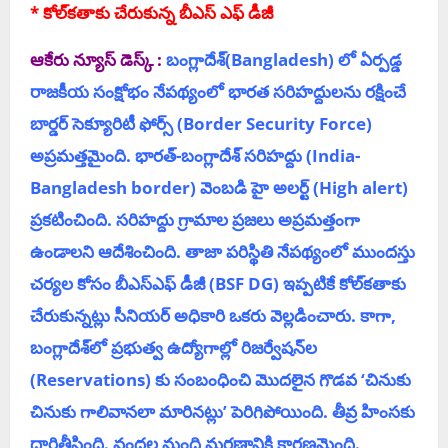
* కోల్‌క‌తాకు చేరుకున్న బీఎస్ ఎఫ్ డీజీ
ఆకేరు న్యూస్ డెస్క్ :
బంగ్లాదేశ్‌(Bangladesh) లో ఏర్ప‌డ్డ
రాజకీయ సంక్షోభం నేపథ్యంలో భారత సరిహద్దులను రక్షించే
బార్డర్‌ సెక్యూరిటీ ఫోర్స్‌ (
Border Security Force)
అప్రమత్తమైంది. భారత్‌-బంగ్లాదేశ్‌ సరిహద్దు (India-
Bangladesh border) వెంబడి హై అలర్ట్‌ (High alert)
ప్రకటించింది. సరిహద్దు గ్రామాల ప్రజలు అప్రమత్తంగా
ఉండాలని ఆదేశించింది. తాజా పరిస్థితి నేపథ్యంలో ముందస్తు
చర్యల కోసం బీఎస్‌ఎఫ్‌ డీజీ (
BSF DG)
ఇప్పటికే కోల్‌కతాకు
చేరుకున్నట్లు సీనియర్‌ అధికారి ఒకరు వెల్లడించారు. కాగా,
బంగ్లాదేశ్‌లో ప్రభుత్వ ఉద్యోగాల్లో రిజర్వేషన్‌ల
(Reservations)
కు సంబంధించి మొదలైన గొడవ ‘చినుకు
చినుకు గాలివానలా మారినట్లు’ పెరిగిపోయింది. తీవ్ర హింసకు
దారితీసింది. వందల మంది మరణానికి కారణమైంది.