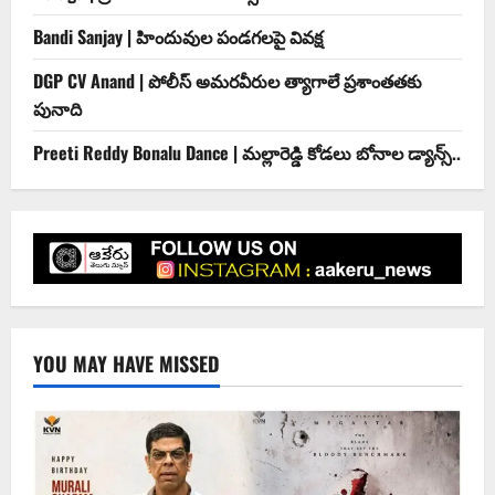
Bandi Sanjay | హిందువుల పండ‌గ‌ల‌పై వివ‌క్ష‌
DGP CV Anand | పోలీస్ అమరవీరుల త్యాగాలే ప్రశాంతతకు
పునాది
Preeti Reddy Bonalu Dance | మ‌ల్లారెడ్డి కోడ‌లు బోనాల‌ డ్యాన్స్..
YOU MAY HAVE MISSED