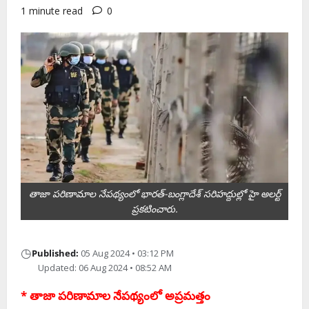
1 minute read
0
తాజా పరిణామాల నేపథ్యంలో భారత్-బంగ్లాదేశ్ సరిహద్దుల్లో హై అలర్ట్
ప్రకటించారు.
◷
Published:
05 Aug 2024 • 03:12 PM
Updated: 06 Aug 2024 • 08:52 AM
* తాజా ప‌రిణామాల నేప‌థ్యంలో అప్ర‌మ‌త్తం