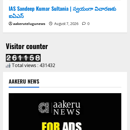
IAS Sandeep Kumar Sultania | స్వ‌యంగా విచార‌ణ‌కు
ఐఏఎస్‌
aakerutelugunews
August 7, 2026
0
Visitor counter
Total views : 431432
AAKERU NEWS