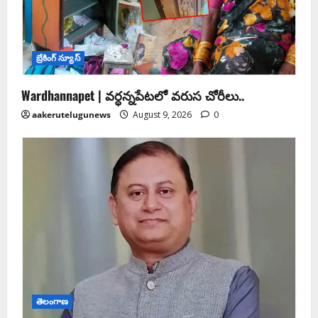
బ్రేకింగ్ న్యూస్
Wardhannapet | వర్ధన్నపేటలో వరుస చోరీలు..
aakerutelugunews
August 9, 2026
0
తెలంగాణ