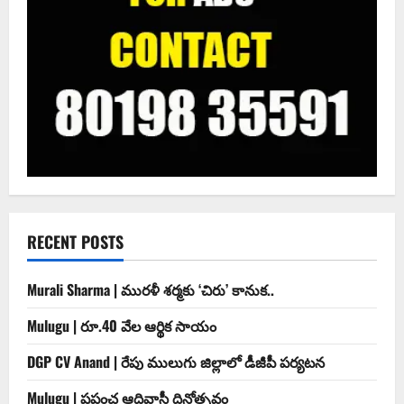
RECENT POSTS
Murali Sharma | మురళీ శర్మకు ‘చిరు’ కానుక..
Mulugu | రూ.40 వేల ఆర్థిక సాయం
DGP CV Anand | రేపు ములుగు జిల్లాలో డీజీపీ పర్యటన
Mulugu | ప్రపంచ ఆదివాసీ దినోత్సవం