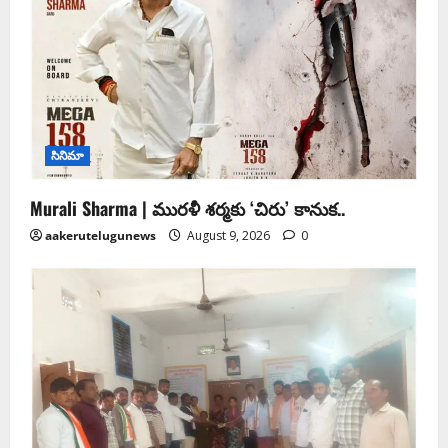
సినిమా
Murali Sharma | మురళీ శర్మకు ‘చిరు’ కానుక..
aakerutelugunews
August 9, 2026
0