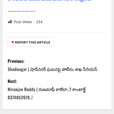
——————–
Post Views:
234
⚑
REPORT THIS ARTICLE
Previous:
Shadnagar | షాద్‌న‌గ‌ర్ ఘ‌ట‌న‌పై పోలీసు శాఖ సీరియ‌స్‌
Next:
Niranjan Reddy | రుణ‌మాఫీ కాలేదా..? కాంటాక్ట్
8374852619..!