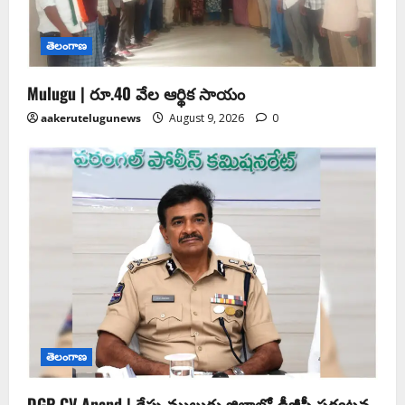
తెలంగాణ
Mulugu | రూ.40 వేల ఆర్థిక సాయం
aakerutelugunews
August 9, 2026
0
తెలంగాణ
DGP CV Anand | రేపు ములుగు జిల్లాలో డీజీపీ పర్యటన