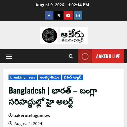
August 9, 2026
1:02:15 PM
AAKERU LIVE
breaking news
అంతర్జాతీయం
బ్రేకింగ్ న్యూస్
Bangladesh | భార‌త్ – బంగ్లా
స‌రిహ‌ద్దుల్లో హై అల‌ర్ట్
aakerutelugunews
August 5, 2024