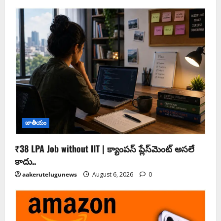
జాతీయం
₹38 LPA Job without IIT | క్యాంపస్ ప్లేస్‌మెంట్ అసలే
కాదు..
aakerutelugunews
August 6, 2026
0