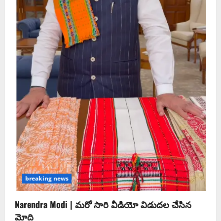
breaking news
Narendra Modi | మ‌రో సారి వీడియో విడుద‌ల చేసిన
మోది