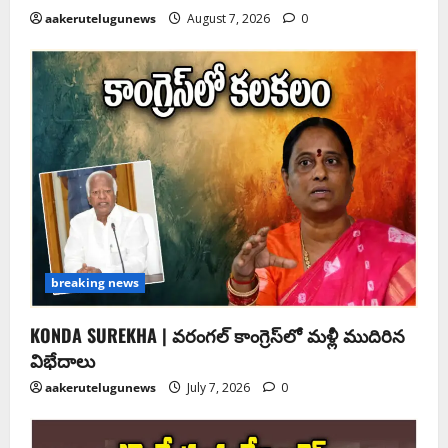
aakerutelugunews
August 7, 2026
0
breaking news
KONDA SUREKHA | వరంగల్ కాంగ్రెస్‌లో మళ్లీ ముదిరిన
విభేదాలు
aakerutelugunews
July 7, 2026
0