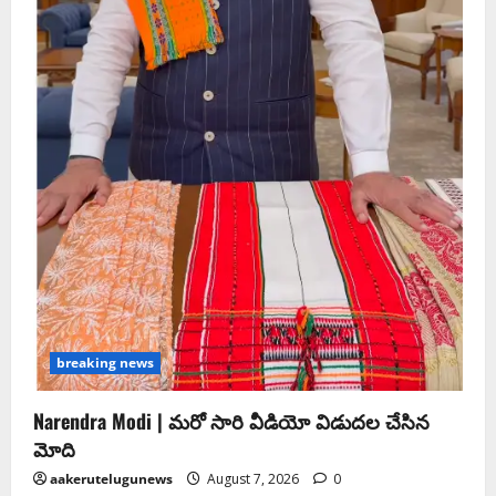
breaking news
Narendra Modi | మ‌రో సారి వీడియో విడుద‌ల చేసిన
మోది
aakerutelugunews
August 7, 2026
0