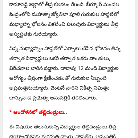
కామారెడ్డి జిల్లాలో తీవ్ర కలకలం రేగింది. బీర్కూర్ మండల
కేంద్రంలోని మహాత్మా జ్యోతిబా ఫూలే గురుకుల హాస్టల్‌లో
మధ్యాహ్న భోజనం వికటించి పలువురు విద్యార్థులు తీవ్ర
అస్వస్థతకు గురయ్యారు.
నిన్న మధ్యాహ్నం హాస్టల్‌లో ఏర్పాటు చేసిన భోజనం తిన్న
తర్వాత విద్యార్థులు ఒకరి తర్వాత ఒకరు వాంతులు,
విరేచనాల బారిన పడ్డారు. దాదాపు 12 మంది విద్యార్థుల
ఆరోగ్యం తీవ్రంగా క్షీణించడంతో గురుకుల సిబ్బంది
అప్రమత్తమయ్యారు. వెంటనే వారిని చికిత్స నిమిత్తం
బాన్సువాడ ప్రభుత్వ ఆసుపత్రికి తరలించారు.
* ఆందోళనలో తల్లిదండ్రులు..
ఈ విషయం తెలుసుకున్న విద్యార్థుల తల్లిదండ్రులు తీవ్ర
భయాందోళనకు గురవుతున్నారు. హాస్టల్‌కు, ఆసుపత్రికి