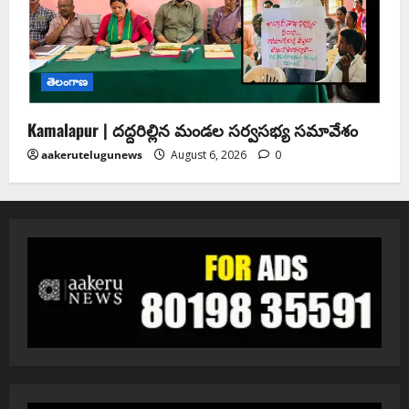
తెలంగాణ
Kamalapur | దద్దరిల్లిన మండల సర్వసభ్య సమావేశం
aakerutelugunews
August 6, 2026
0