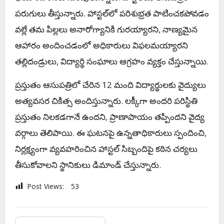
పరుగులు తీస్తున్నారు. హాస్టల్‌లో పరిశుభ్రత పాటించకపోవడం
వల్లే తమ పిల్లలు అనారోగ్యానికి గురయ్యారని, నాణ్యమైన
ఆహారం అందించడంలో అధికారులు విఫలమయ్యారని
తల్లిదండ్రులు, విద్యార్థి సంఘాలు ఆగ్రహం వ్యక్తం చేస్తున్నాయి.
ప్రస్తుతం ఆసుపత్రిలో చేరిన 12 మంది విద్యార్థులకు వైద్యులు
అత్యవసర చికిత్స అందిస్తున్నారు. లక్కీగా అందరి పరిస్థితి
ప్రస్తుతం నిలకడగానే ఉందని, ప్రాణాపాయం తప్పిందని వైద్య
వర్గాలు తెలిపాయి. ఈ ఘటనపై ఉన్నతాధికారులు స్పందించి,
నిర్లక్ష్యంగా వ్యవహరించిన హాస్టల్ సిబ్బందిపై కఠిన చర్యలు
తీసుకోవాలని స్థానికులు డిమాండ్ చేస్తున్నారు.
Post Views:
53