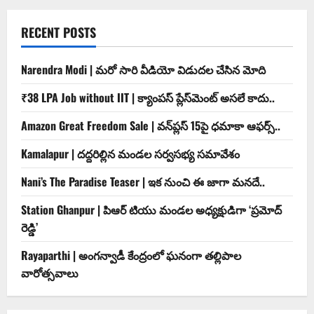
RECENT POSTS
Narendra Modi | మ‌రో సారి వీడియో విడుద‌ల చేసిన మోది
₹38 LPA Job without IIT | క్యాంపస్ ప్లేస్‌మెంట్ అసలే కాదు..
Amazon Great Freedom Sale | వన్‌ప్లస్ 15పై ధమాకా ఆఫర్స్..
Kamalapur | దద్దరిల్లిన మండల సర్వసభ్య సమావేశం
Nani’s The Paradise Teaser | ఇక నుంచి ఈ జాగా మనదే..
Station Ghanpur | పిఆర్ టియు మండల అధ్యక్షుడిగా ‘ప్రమోద్
రెడ్డి’
Rayaparthi | అంగన్వాడీ కేంద్రంలో ఘనంగా తల్లిపాల
వారోత్సవాలు