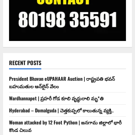
RECENT POSTS
President Bhavan eUPAHAAR Auction | రాష్ట్రపతి భవన్
బహుమతుల ఆన్‌లైన్ వేలం
Wardhannapet | ప్రహరీ గోడ కూలి వృద్ధురాలి మృ*తి
Hyderabad – Domalguda | చెత్త‌కుప్ప‌లో కాలుతున్న వ్య‌క్తి..
Woman attacked by 12 Foot Python | జనగామ జిల్లాలో భారీ
కొండ చిలువ