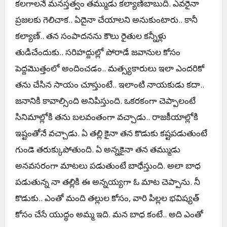
క‌ల‌గాల‌నే మ‌న‌స్త‌త్వం త‌మ్ముడు క‌ల్యాణ్‌బాబుది. ఎవ‌రైనా
ప్ర‌జ‌లకు గెలిచాక.. ఏదైనా చేయాల‌ని అనుకుంటారు.. కానీ
క‌ల్యాణ్‌.. త‌న సంపాద‌న‌ను కౌలు రైతుల క‌న్నీళ్లు
తుడిచేందుకు.. స‌రిహ‌ద్దుల్లో పోరాడే జ‌వానుల కోసం
పెద్ద‌మొత్తంలో అందించ‌డం.. మ‌త్స్య‌కారులు ఇలా ఎంద‌రికో
త‌ను చేసిన సాయం చూస్తుంటే.. ఇలాంటి నాయ‌కుడు క‌దా..
జ‌నానికి కావాల్సింది అనిపిస్తుంది. ఒక‌ర‌కంగా చెప్పాలంటే
సినిమాల్లోకి త‌ను బ‌ల‌వంతంగా వ‌చ్చాడు.. రాజ‌కీయాల్లోకి
ఇష్టంతోనే వ‌చ్చాడు. ఏ త‌ల్లి కైనా త‌న కొడుకు క‌ష్ట‌ప‌డుతుంటే
గుండె త‌రుక్కుపోతుంది. ఏ అన్న‌కైనా త‌న త‌మ్ముడు
అన‌వ‌స‌రంగా మాట‌లు ప‌డుతుంటే బాధేస్తుంది. అలా బాధ
ప‌డుతున్న నా త‌ల్లికి ఈ అన్న‌య్య‌గా ఓ మాట చెప్పాను. నీ
కొడుకు.. ఎంతో మంది త‌ల్లుల కోసం, వారి పిల్ల‌ల భ‌విష్య‌త్
కోసం చేసే యుద్ధం అమ్మ ఇది. మ‌న బాధ‌ కంటే.. అది ఎంతో