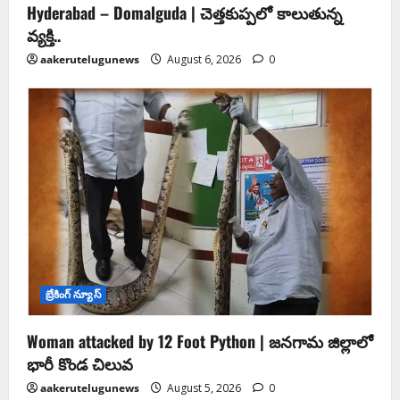
Hyderabad – Domalguda | చెత్త‌కుప్ప‌లో కాలుతున్న
వ్య‌క్తి..
aakerutelugunews
August 6, 2026
0
బ్రేకింగ్ న్యూస్
Woman attacked by 12 Foot Python | జనగామ జిల్లాలో
భారీ కొండ చిలువ
aakerutelugunews
August 5, 2026
0