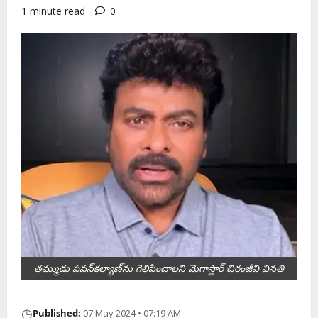
1 minute read
0
త‌మ్ముడు ప‌వ‌న్‌క‌ల్యాణ్‌ను గెలిపించాల‌ని మెగాస్టార్ చిరంజీవి విన‌తి
◷
Published:
07 May 2024 • 07:19 AM