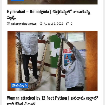
Hyderabad – Domalguda | చెత్త‌కుప్ప‌లో కాలుతున్న
వ్య‌క్తి..
aakerutelugunews
August 6, 2026
0
బ్రేకింగ్ న్యూస్
Woman attacked by 12 Foot Python | జనగామ జిల్లాలో
భారీ కొండ చిలువ