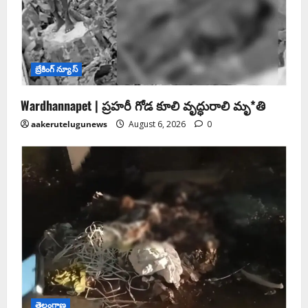
బ్రేకింగ్ న్యూస్
Wardhannapet | ప్రహరీ గోడ కూలి వృద్ధురాలి మృ*తి
aakerutelugunews
August 6, 2026
0
తెలంగాణ