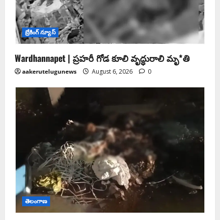
బ్రేకింగ్ న్యూస్
Wardhannapet | ప్రహరీ గోడ కూలి వృద్ధురాలి మృ*తి
aakerutelugunews
August 6, 2026
0
తెలంగాణ