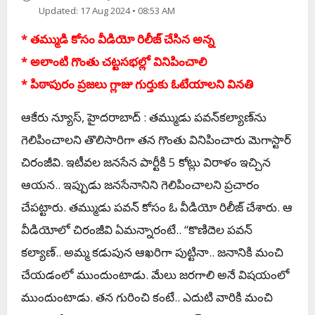
Updated: 17 Aug 2024 • 08:53 AM
* త‌మ్ముడి కోసం వీడియో రిలీజ్ చేసిన అన్న‌
* అలాంటి గొంతు చ‌ట్ట‌స‌భ‌ల్లో వినిపించాలి
* పిఠాపురం ప్ర‌జ‌లు గ్లాజు గుర్తుకు ఓటేయాల‌ని విన‌తి
ఆకేరు న్యూస్‌, హైద‌రాబాద్ : త‌మ్ముడు ప‌వ‌న్‌క‌ల్యాణ్‌ను
గెలిపించాల‌ని తొలిసారిగా త‌న గొంతు వినిపించారు మెగాస్టార్
చిరంజీవి. ఇటీవ‌ల జ‌న‌సేన పార్టీకి 5 కోట్లు విరాళం ఇచ్చిన
ఆయ‌న‌.. ఇప్పుడు జ‌న‌సేనానిని గెలిపించాల‌ని ప్ర‌చారం
చేప‌ట్టారు. త‌మ్ముడు ప‌వ‌న్ కోసం ఓ వీడియో రిలీజ్ చేశారు. ఆ
వీడియోలో చిరంజీవి ఏమ‌న్నారంటే.. ‘‘కొణిదెల ప‌వ‌న్
క‌ల్యాణ్‌.. అమ్మ క‌డుపున ఆఖ‌రిగా పుట్టినా.. జ‌నానికి మంచి
చేయ‌డంలో ముందుంటాడు. మేలు జ‌ర‌గాలి అనే విష‌యంలో
ముందుంటాడు. త‌న గురించి కంటే.. ఎదుటి వారికి మంచి