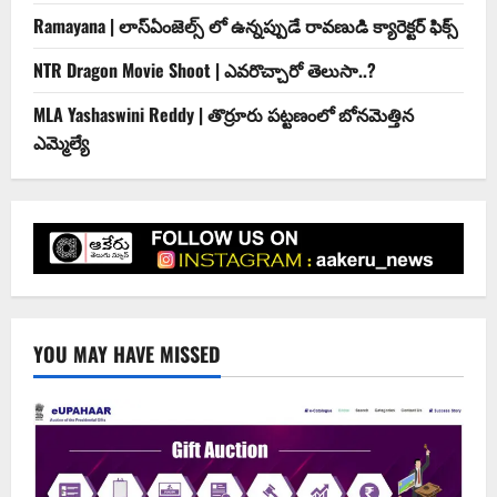
Ramayana | లాస్ఏంజెల్స్ లో ఉన్నప్పుడే రావణుడి క్యారెక్టర్ ఫిక్స్
NTR Dragon Movie Shoot | ఎవరొచ్చారో తెలుసా..?
MLA Yashaswini Reddy | తొర్రూరు పట్టణంలో బోనమెత్తిన
ఎమ్మెల్యే
YOU MAY HAVE MISSED