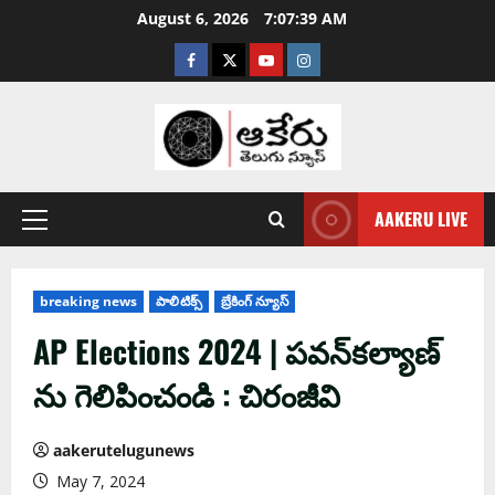
August 6, 2026
7:07:40 AM
AAKERU LIVE
breaking news
పాలిటిక్స్
బ్రేకింగ్ న్యూస్
AP Elections 2024 | ప‌వ‌న్‌క‌ల్యాణ్
ను గెలిపించండి : చిరంజీవి
aakerutelugunews
May 7, 2024