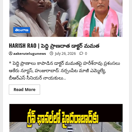
తెలంగాణ
HARISH RAO | పెద్ది ప్రాణదాత డాక్టర్ మమత
aakerutelugunews
July 26, 2026
0
* పెద్ది ప్రాణాలు కాపాడిన డాక్టర్ మమతపై హరీశ్‌రావు ప్రశంసలు
ఆకేరు న్యూస్, హుజురాబాద్: నర్సంపేట మాజీ ఎమ్మెల్యే,
బీఆర్‌ఎస్ సీనియర్ నాయకులు...
Read More