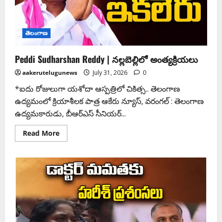
తెలంగాణ
Peddi Sudharshan Reddy | న‌ల్ల‌బెల్లిలో అంత్య‌క్రియ‌లు
aakerutelugunews
July 31, 2026
0
*ఐదు రోజులుగా య‌శోదా ఆస్పత్రిలో చికిత్స.. తెలంగాణ
ఉద్య‌మంలో క్రియాశీల‌క పాత్ర ఆకేరు న్యూస్‌, వ‌రంగ‌ల్ : తెలంగాణ
ఉద్యమకారుడు, బీఆర్‌ఎస్‌ సీనియర్‌...
Read More