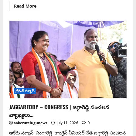
Read More
బ్రేకింగ్ న్యూస్
JAGGAREDDY – CONGRESS | జగ్గారెడ్డి సంచలన
వ్యాఖ్యలు…
aakerutelugunews
July 11, 2026
0
ఆకేరు న్యూస్, సంగారెడ్డి: కాంగ్రెస్ సీనియర్ నేత జగ్గారెడ్డి సంచలన