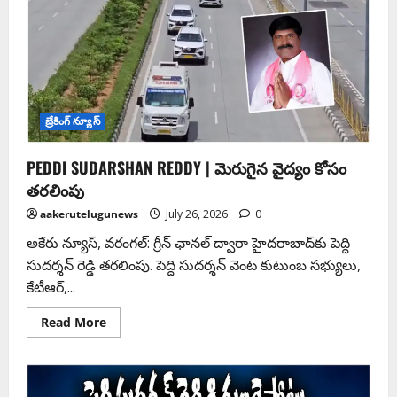
బ్రేకింగ్ న్యూస్
PEDDI SUDARSHAN REDDY | మెరుగైన వైద్యం కోసం
తరలింపు
aakerutelugunews
July 26, 2026
0
అకేరు న్యూస్, వరంగల్: గ్రీన్ ఛానల్ ద్వారా హైదరాబాద్‌కు పెద్ది
సుదర్శన్ రెడ్డి తరలింపు. పెద్ది సుదర్శన్ వెంట కుటుంబ సభ్యులు,
కేటీఆర్,...
Read More