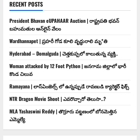
RECENT POSTS
President Bhavan eUPAHAAR Auction | రాష్ట్రపతి భవన్
బహుమతుల ఆన్‌లైన్ వేలం
Wardhannapet | ప్రహరీ గోడ కూలి వృద్ధురాలి మృ*తి
Hyderabad – Domalguda | చెత్త‌కుప్ప‌లో కాలుతున్న వ్య‌క్తి..
Woman attacked by 12 Foot Python | జనగామ జిల్లాలో భారీ
కొండ చిలువ
Ramayana | లాస్ఏంజెల్స్ లో ఉన్నప్పుడే రావణుడి క్యారెక్టర్ ఫిక్స్
NTR Dragon Movie Shoot | ఎవరొచ్చారో తెలుసా..?
MLA Yashaswini Reddy | తొర్రూరు పట్టణంలో బోనమెత్తిన
ఎమ్మెల్యే