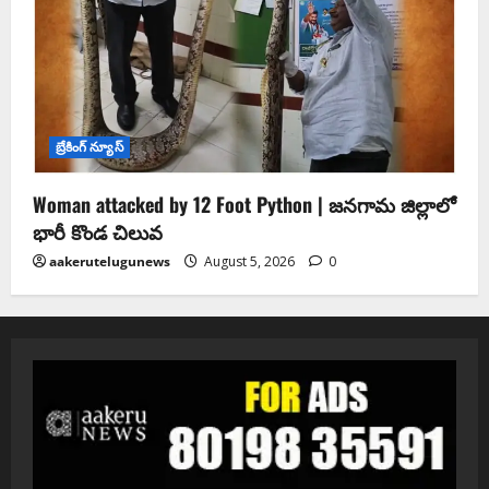
బ్రేకింగ్ న్యూస్
Woman attacked by 12 Foot Python | జనగామ జిల్లాలో
భారీ కొండ చిలువ
aakerutelugunews
August 5, 2026
0