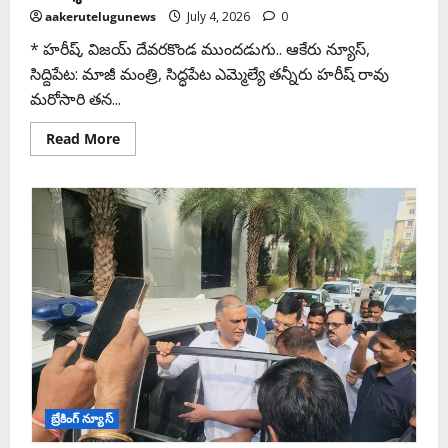
aakerutelugunews
July 4, 2026
0
* హరీష్, విజయ్ దేవరకొండ ముందడుగు.. ఆకేరు న్యూస్,
సిద్దిపేట: మాజీ మంత్రి, సిద్ధపేట ఎమ్మెల్యే తన్నీరు హరీష్ రావు
మరోసారి తన...
Read More
బ్రేకింగ్ న్యూస్