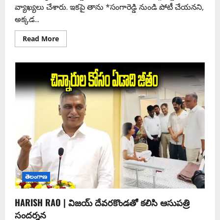
వ్యాఖ్యలు చేశారు. ఇకపై తాను *సంగారెడ్డి నుండి పోటీ చేయనని,
అక్కడ...
Read More
తెలంగాణ
HARISH RAO | విజయ్ దేవరకొండతో కలిసి ఆసుపత్రి
సందర్శన