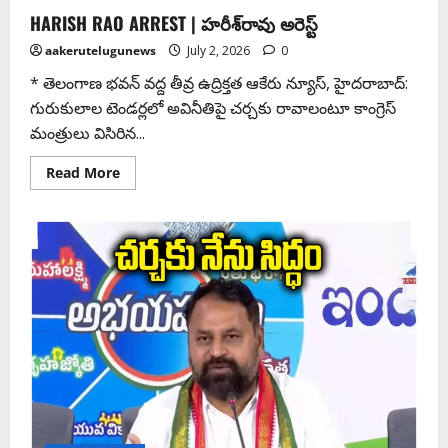
HARISH RAO ARREST | హరీశ్‌రావు అరెస్ట్
aakerutelugunews
July 2, 2026
0
* తెలంగాణ భవన్‌ వద్ద తీవ్ర ఉద్రిక్తత ఆకేరు న్యూస్, హైదరాబాద్:
గురుకులాల టెండర్లలో అవినీతిపై చర్చకు రావాలంటూ కాంగ్రెస్
మంత్రులు విసిరిన...
Read More