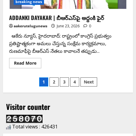
breaking news
ADDANKI DAYAKAR | బీఆర్ఎస్‌పై అద్దంకి ఫైర్
aakerutelugunews
June 23, 2026
0
ఆకేరు న్యూస్, హైదరాబాద్: రాష్ట్రంలో కాంగ్రెస్ ప్రభుత్వం
ప్రతిష్టాత్మకంగా అమలు చేస్తున్న సంక్షేమ కార్యక్రమాలు,
రుణమాఫీపై బీఆర్ఎస్ నేతలు కావాలనే తప్పుడు...
Read More
1
2
3
4
Next
Visitor counter
Total views : 426431