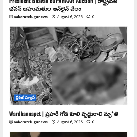
President Bhavan eUPAHAAR Auction | రాష్ట్రపతి
భవన్ బహుమతుల ఆన్‌లైన్ వేలం
aakerutelugunews
August 6, 2026
0
బ్రేకింగ్ న్యూస్
Wardhannapet | ప్రహరీ గోడ కూలి వృద్ధురాలి మృ*తి
aakerutelugunews
August 6, 2026
0