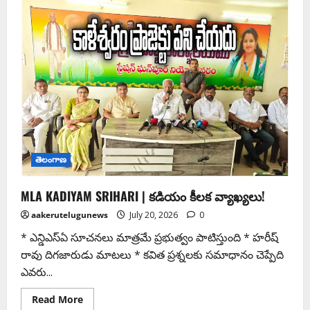
తెలంగాణ
MLA KADIYAM SRIHARI | కడియం కీలక వ్యాఖ్యలు!
aakerutelugunews
July 20, 2026
0
* ఎన్డిఎస్ఏ సూచనలు మాత్రమే ప్రభుత్వం పాటిస్తుంది * హరీష్
రావు దిగజారుడు మాటలు * కవిత ప్రశ్నలకు సమాధానం చెప్పేది
ఎవరు...
Read More