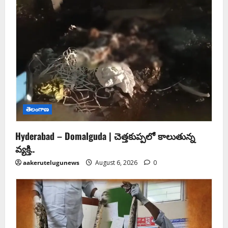
తెలంగాణ
Hyderabad – Domalguda | చెత్త‌కుప్ప‌లో కాలుతున్న
వ్య‌క్తి..
aakerutelugunews
August 6, 2026
0