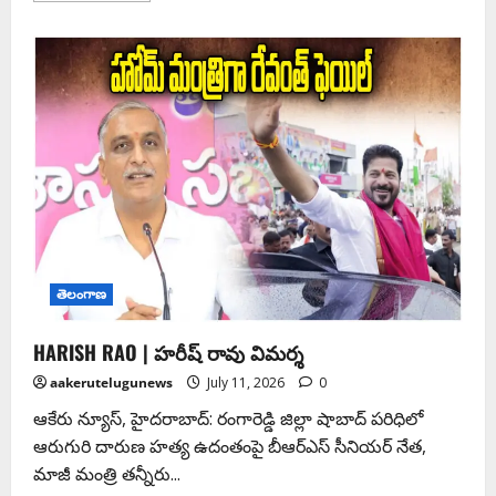
తెలంగాణ
HARISH RAO | హరీష్ రావు విమర్శ
aakerutelugunews
July 11, 2026
0
ఆకేరు న్యూస్, హైదరాబాద్: రంగారెడ్డి జిల్లా షాబాద్‌ పరిధిలో
ఆరుగురి దారుణ హత్య ఉదంతంపై బీఆర్‌ఎస్ సీనియర్ నేత,
మాజీ మంత్రి తన్నీరు...